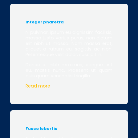
Integer pharetra
N pulvinar, ipsum eu dignissim facilisis,
massa justo varius purus, non dictum
elit nibh ut massa. Nam massa erat,
aliquet a rutrum eu, sagittis ac nibh.
Pellentesque velit dolor, suscipit in.
Donec et nibh maximus, congue est
eu, mattis nunc. Praesent ut quam
quis quam venenatis fringilla.
Read more
Fusce lobortis