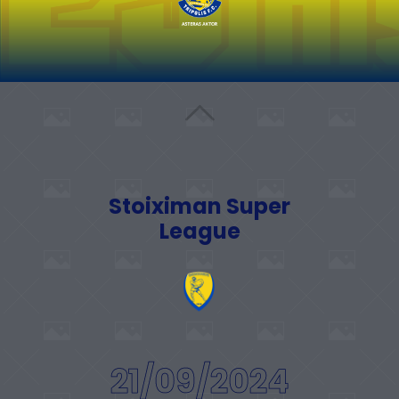
Stoiximan Super
League
21/09/2024