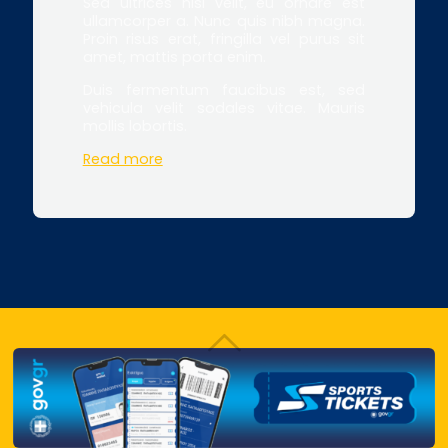
Sed ultrices nisl velit, eu ornare est
ullamcorper a. Nunc quis nibh magna.
Proin risus erat, fringilla vel purus sit
amet, mattis porta enim.
Duis fermentum faucibus est, sed
vehicula velit sodales vitae. Mauris
mollis lobortis.
Read more