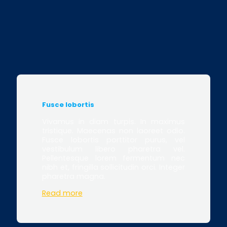
Fusce lobortis
Vivamus in diam turpis. In maximus
tristique. Maecenas non laoreet odio.
Fusce lobortis porttitor purus, vel
vestibulum libero pharetra vel.
Pellentesque lorem fermentum nec
nibh et, fringilla sollicitudin orci. Integer
pharetra magna.
Read more