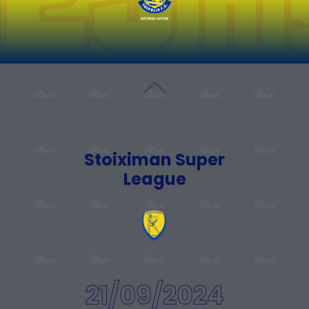
Stoiximan Super
League
21/09/2024