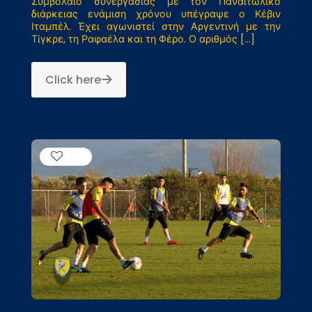
Συμβόλαιο συνεργασίας με τον Παναιτωλικό
διάρκειας ενάμιση χρόνου υπέγραψε ο Κέβιν
Ιταμπέλ. Έχει αγωνιστεί στην Αργεντινή με την
Τίγκρε, τη Ραφαέλα και τη Φέρο. Ο αριθμός
[…]
Click here
35