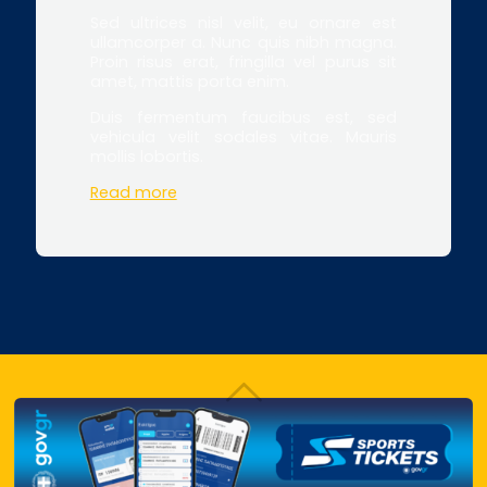
Sed ultrices nisl velit, eu ornare est
ullamcorper a. Nunc quis nibh magna.
Proin risus erat, fringilla vel purus sit
amet, mattis porta enim.
Duis fermentum faucibus est, sed
vehicula velit sodales vitae. Mauris
mollis lobortis.
Read more