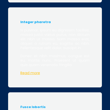
Integer pharetra
N pulvinar, ipsum eu dignissim facilisis,
massa justo varius purus, non dictum
elit nibh ut massa. Nam massa erat,
aliquet a rutrum eu, sagittis ac nibh.
Pellentesque velit dolor, suscipit in.
Donec et nibh maximus, congue est
eu, mattis nunc. Praesent ut quam
quis quam venenatis fringilla.
Read more
Fusce lobortis