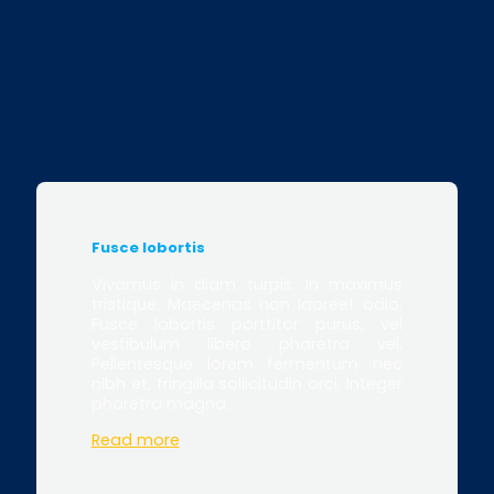
Fusce lobortis
Vivamus in diam turpis. In maximus
tristique. Maecenas non laoreet odio.
Fusce lobortis porttitor purus, vel
vestibulum libero pharetra vel.
Pellentesque lorem fermentum nec
nibh et, fringilla sollicitudin orci. Integer
pharetra magna.
Read more