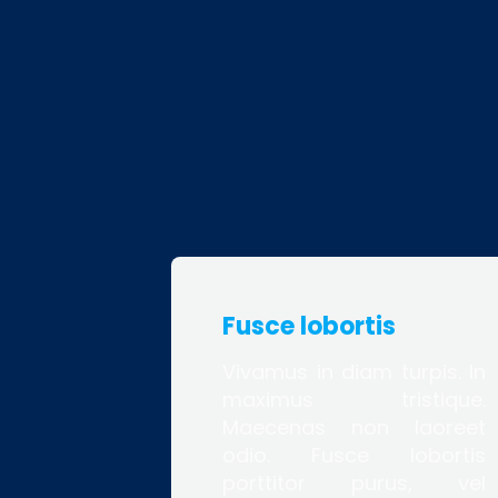
Fusce lobortis
Vivamus in diam turpis. In
maximus tristique.
Maecenas non laoreet
odio. Fusce lobortis
porttitor purus, vel