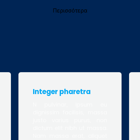
Περισσότερα
Integer pharetra
N pulvinar, ipsum eu
dignissim facilisis, massa
justo varius purus, non
dictum elit nibh ut massa.
Nam massa erat, aliquet