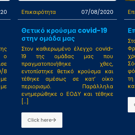
020
Επικαιρότητα
07/08/2020
Επ
Θετικό κρούσμα covid-19
Ε
στην ομάδα μας
Στ
Φρ
ης
Στον καθιερωμένο έλεγχο covid-
χρ
 ο
19 της ομάδας μας που
Σό
σε
πραγματοποιήθηκε χθες,
φό
9/8
εντοπίστηκε θετικό κρούσμα και
τ
 με
τέθηκε αμέσως σε κατ’ οίκο
κα
 με
περιορισμό. Παράλληλα
ενημερώθηκε ο ΕΟΔΥ και τέθηκε
[…]
Click here