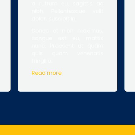
a rutrum eu, sagittis ac
nibh. Pellentesque velit
dolor, suscipit in.
Donec et nibh maximus,
congue est eu, mattis
nunc. Praesent ut quam
quis quam venenatis
fringilla.
Read more