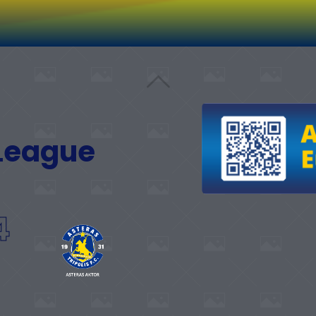
 League
4