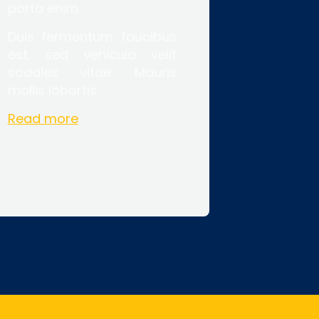
porta enim.
Duis fermentum faucibus
est, sed vehicula velit
sodales vitae. Mauris
mollis lobortis.
Read more