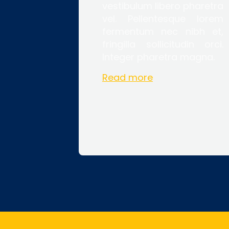
vestibulum libero pharetra
vel. Pellentesque lorem
fermentum nec nibh et,
fringilla sollicitudin orci.
Integer pharetra magna.
Read more