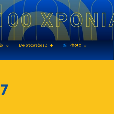
ία
Εγκαταστάσεις
‎‏‏‎ ‎Photo
7