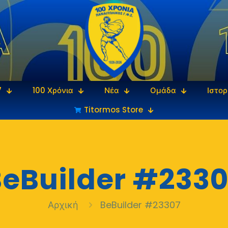
7
100 Χρόνια
Νέα
Ομάδα
Ιστορ
Titormos Store
eBuilder #2330
Αρχική
BeBuilder #23307