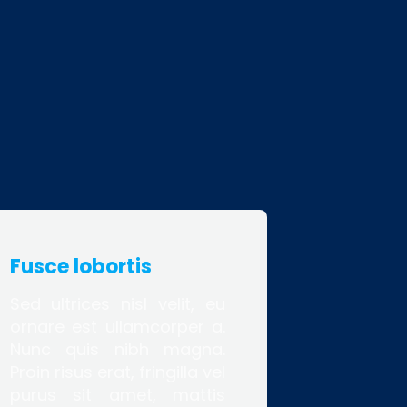
Fusce lobortis
Sed ultrices nisl velit, eu
ornare est ullamcorper a.
Nunc quis nibh magna.
Proin risus erat, fringilla vel
purus sit amet, mattis